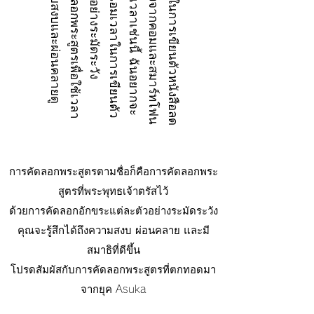
ล
อ
ง
คั
ด
ล
อ
ก
พ
ร
ะ
สู
ต
ร
เ
พื่
อ
ใ
ช้
เ
ว
ล
า
อั
น
เ
งี
ย
บ
ส
ง
บ
แ
ล
ะ
ผ่
อ
น
ค
ล
า
ย
ดู
ไ
ห
ม
ง
ใ
น
ช่
ว
ง
เ
ว
ล
า
เ
ช่
น
นี้
ฉั
น
อ
ย
า
ก
จ
ะ
ท
ะ
นุ
ถ
น
อ
ม
เ
ว
ล
า
ใ
น
ก
า
ร
เ
ขี
ย
น
ตั
ว
ห
นั
ง
สื
อ
อ
ย่
า
ง
ร
ะ
มั
ด
ร
ะ
วั
น
โ
อ
ก
า
ส
ใ
น
ก
า
ร
เ
ขี
ย
น
ตั
ว
ห
นั
ง
สื
อ
ล
ด
ล
ง
เ
นื่
อ
ง
จ
า
ก
ค
อ
ม
แ
ล
ะ
ส
ม
า
ร์
ท
โ
ฟ
การคัดลอกพระสูตรตามชื่อก็คือการคัดลอกพระ
สูตรที่พระพุทธเจ้าตรัสไว้
ด้วยการคัดลอกอักขระแต่ละตัวอย่างระมัดระวัง
คุณจะรู้สึกได้ถึงความสงบ ผ่อนคลาย และมี
สมาธิที่ดีขึ้น
โปรดสัมผัสกับการคัดลอกพระสูตรที่ตกทอดมา
จากยุค Asuka